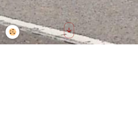
100% coton
T-shirt 100% coton
T-shirt uni à manches courtes et col rond composé à 100% de coton.
9,95€
TTC
Détails
Tote bag 100% coton
Tote bag style cabas composé à 100% de coton recyclé.
9,95€
TTC