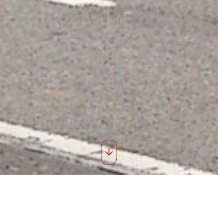
/24
Img 3723