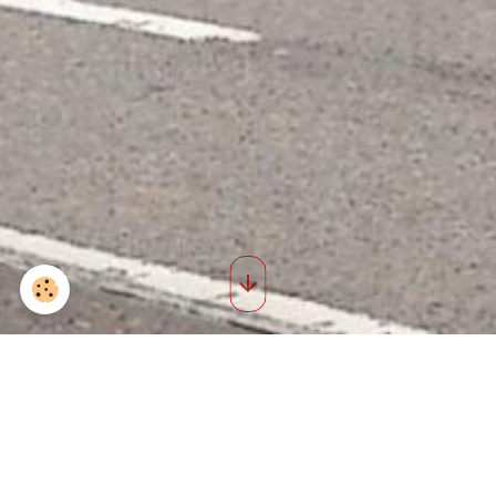
251383 2006221125466
5202199 n